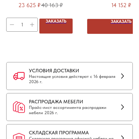
тумбе (левый)
приставной элемен
23 625
₽
40 163
₽
14 152
₽
160(+0/15/30)х180х73.5см
ЗАКАЗАТЬ
ЗАКАЗАТЬ
УСЛОВИЯ ДОСТАВКИ
Настоящие условия действуют с 16 февраля
2026 г.
РАСПРОДАЖА МЕБЕЛИ
Прайс-лист ассортимента распродажи
мебели 2026 г.
СКЛАДСКАЯ ПРОГРАММА
Складская программа офисной мебели на