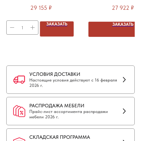
места 1180х1366х750мм (2
места 1580х1566х750м
29 155
₽
27 922
₽
эргономичных выреза)
эргономичных выреза
приставной элемен
ЗАКАЗАТЬ
ЗАКАЗАТЬ
УСЛОВИЯ ДОСТАВКИ
Настоящие условия действуют с 16 февраля
2026 г.
РАСПРОДАЖА МЕБЕЛИ
Прайс-лист ассортимента распродажи
мебели 2026 г.
СКЛАДСКАЯ ПРОГРАММА