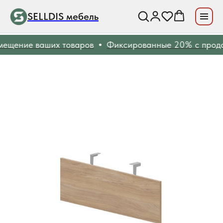
SELLDIS мебель
ещение ваших товаров
Фиксированные 20% с прода