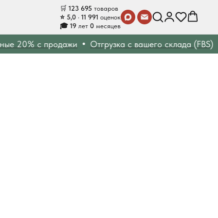
🛒
123 695
товаров
⭐ 5,0 · 11 991
оценок
🎓 19
лет
0
месяцев
е 20% с продажи
Отгрузка с вашего склада (FBS)