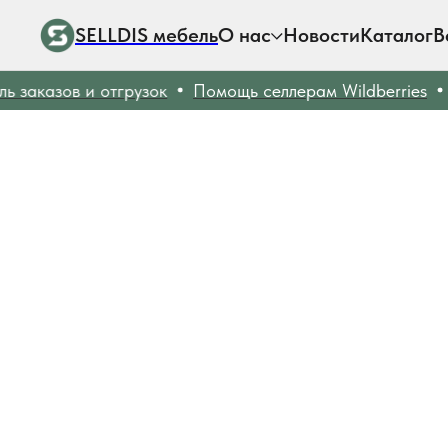
SELLDIS мебель
О нас
Новости
Каталог
В
заказов и отгрузок
Помощь селлерам Wildberries
Б