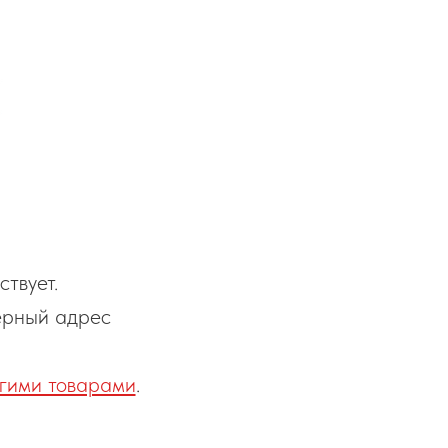
твует.
ерный адрес
гими товарами
.