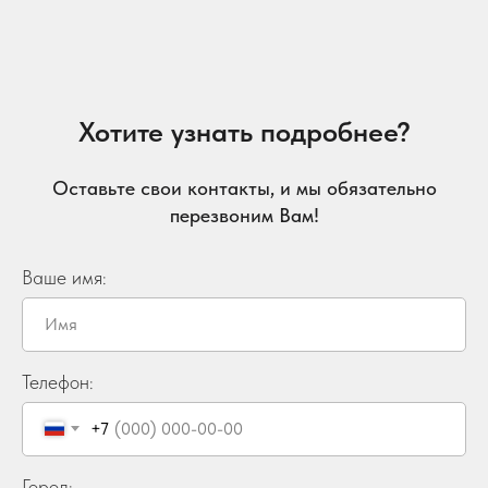
повышение ставки НДС до 22%. Мы стараемся
сдержать рост цен на те коллекции, где это возможно,
чтобы сохранить для вас выгодные условия.
Благодарим за доверие и надеемся на ваше
понимание!
Хотите узнать подробнее?
Оставьте свои контакты, и мы обязательно
перезвоним Вам!
Ваше имя:
Телефон:
+7
Город: