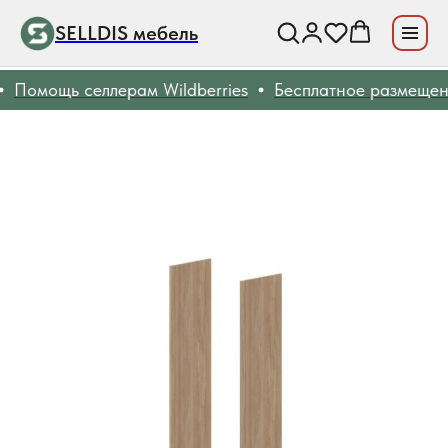
SELLDIS мебель
Помощь селлерам Wildberries
Бесплатное размещени