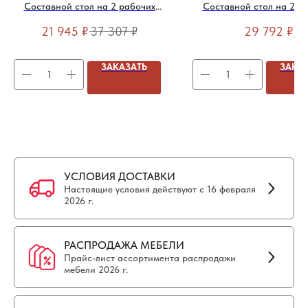
Составной стол на 2 рабочих
Составной стол на 2 р
места 1380х1566х750мм
места 1380х1366х750м
21 945
₽
37 307
₽
29 792
₽
громмета)
ЗАКАЗАТЬ
ЗАКА
УСЛОВИЯ ДОСТАВКИ
Настоящие условия действуют с 16 февраля
2026 г.
РАСПРОДАЖА МЕБЕЛИ
Прайс-лист ассортимента распродажи
мебели 2026 г.