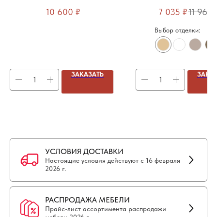
(CW-AN21H)
документов (2 двери+н
10 600
₽
7 035
₽
11 960
полки, ручки - алюми
Выбор отделки:
ЗАКАЗАТЬ
ЗАКА
УСЛОВИЯ ДОСТАВКИ
Настоящие условия действуют с 16 февраля
2026 г.
РАСПРОДАЖА МЕБЕЛИ
Прайс-лист ассортимента распродажи