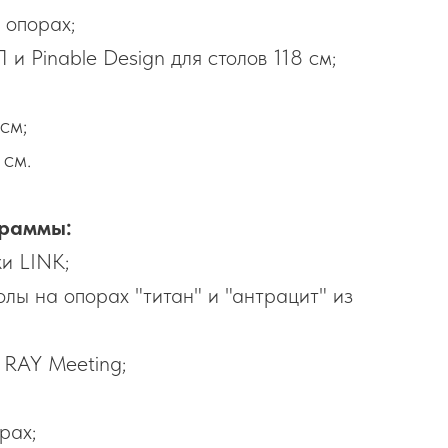
 опорах;
и Pinable Design для столов 118 см;
см;
 см.
граммы:
и LINK;
олы на опорах "титан" и "антрацит" из
 RAY Meeting;
рах;