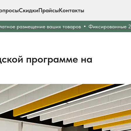
опросы
Скидки
Прайсы
Контакты
ое размещение ваших товаров
Фиксированные 20% с
дской программе на