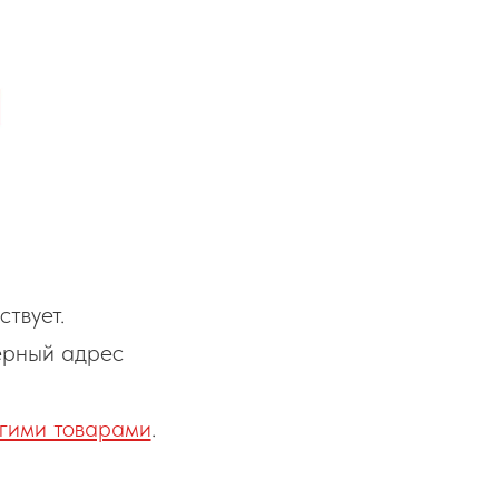
твует.
ерный адрес
гими товарами
.