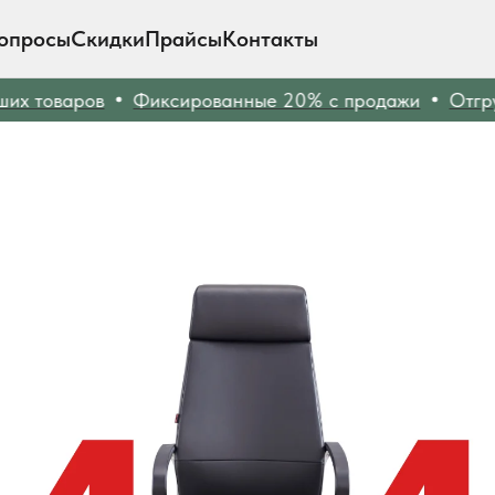
опросы
Скидки
Прайсы
Контакты
х товаров
Фиксированные 20% с продажи
Отгруз