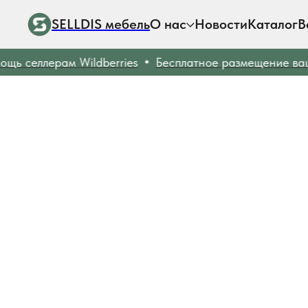
SELLDIS мебель
О нас
Новости
Каталог
В
ь селлерам Wildberries
Бесплатное размещение ваши