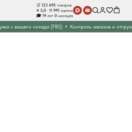
🛒
123 695
товаров
⭐ 5,0 · 11 991
оценок
🎓 19
лет
0
месяцев
ка с вашего склада (FBS)
Контроль заказов и отгрузок